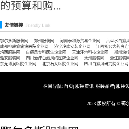
的预算和购...
友情链接
Friendly Link
鄂尔多斯服装网
郑州服装网
河南泰和源贸易企业网
六盘水白癜
成都神康癫痫病医院企业网
济宁冷库安装企业网
江西扬名大药房连
鸡西服装网
白癜风专科医生企业网
天津泽地科技企业网
郑州治
雅安服装网
四川治疗白癜风的医院企业网
沧州服装网
浙江服装
东莞博润医院企业网
北京石女医院企业网
四川白癜风研究院企业网
栏目导航:
首页
|
服装资讯
|
服装品牌
|
服装
2023 版权所有 ©